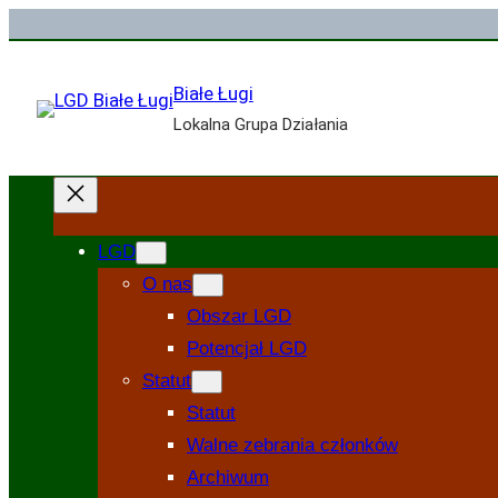
Przejdź
do
treści
Białe Ługi
Lokalna Grupa Działania
LGD
O nas
Obszar LGD
Potencjał LGD
Statut
Statut
Walne zebrania członków
Archiwum