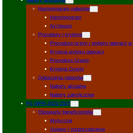
Nabory wniosków
Harmonogram naborów
Harmonogram
Archiwum
Procedury i kryteria
Procedura oceny i wyboru operacji 
Kryteria wyboru operacji
Procedura Granty
Kryteria Granty
Ogłoszenia naborów
Nabory aktualne
Nabory zakończone
PS WPR 2023-2027
Obowiązki beneficjentów
Wytyczne
Ustawy i rozporządzenia