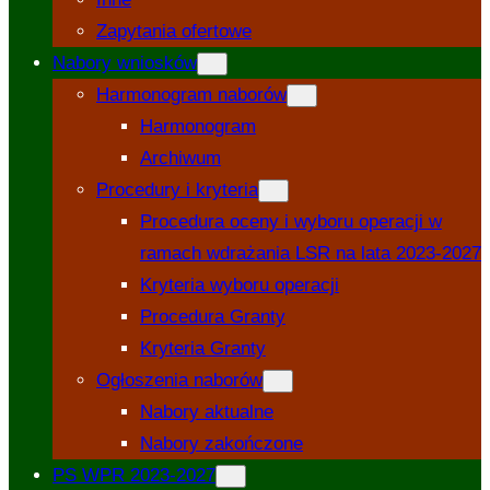
Zapytania ofertowe
Nabory wniosków
Harmonogram naborów
Harmonogram
Archiwum
Procedury i kryteria
Procedura oceny i wyboru operacji w
ramach wdrażania LSR na lata 2023-2027
Kryteria wyboru operacji
Procedura Granty
Kryteria Granty
Ogłoszenia naborów
Nabory aktualne
Nabory zakończone
PS WPR 2023-2027