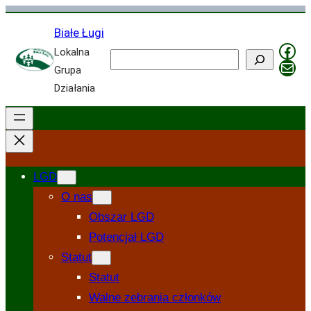
Przejdź
Białe Ługi
do
Fac
Lokalna
treści
Szukaj
Mail
Grupa
Działania
LGD
O nas
Obszar LGD
Potencjał LGD
Statut
Statut
Walne zebrania członków