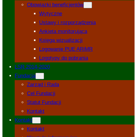
Obowiązki beneficjentów
Wytyczne
Ustawy i rozporządzenia
Ankieta monitorująca
Księga wizualizacji
Logowanie PUE ARiMR
Logotypy do pobrania
LSR 2014-2020
Fundacja
Zarząd i Rada
Cel Fundacji
Statut Fundacji
Kontakt
Kontakt
Kontakt