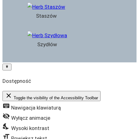
Staszów
Szydłów
Dostępność
close
Toggle the visibility of the Accessibility Toolbar
keyboard
Nawigacja klawiaturą
visibility_off
Wyłącz animacje
nights_stay
Wysoki kontrast
format_size
Powiększ tekst