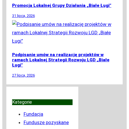
Promocja Lokalnej Grupy Działania „Białe Ługi”
31 lipca, 2026
Podpisanie umów na realizację projektów w
ramach Lokalnej Strategii Rozwoju LGD „Białe
Ługi”
27 lipca, 2026
Kategorie
Fundacja
Fundusze pozyskane