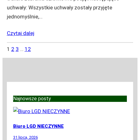
uchwały: Wszystkie uchwały zostały przyjęte
jednomyślnie,…
Czytaj dalej
1
2
3
…
12
Najnowsze posty
Biuro LGD NIECZYNNE
31 lipca, 2026