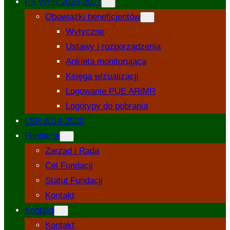
PS WPR 2023-2027
Obowiązki beneficjentów
Wytyczne
Ustawy i rozporządzenia
Ankieta monitorująca
Księga wizualizacji
Logowanie PUE ARiMR
Logotypy do pobrania
LSR 2014-2020
Fundacja
Zarząd i Rada
Cel Fundacji
Statut Fundacji
Kontakt
Kontakt
Kontakt