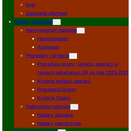
Inne
Zapytania ofertowe
Nabory wniosków
Harmonogram naborów
Harmonogram
Archiwum
Procedury i kryteria
Procedura oceny i wyboru operacji w
ramach wdrażania LSR na lata 2023-2027
Kryteria wyboru operacji
Procedura Granty
Kryteria Granty
Ogłoszenia naborów
Nabory aktualne
Nabory zakończone