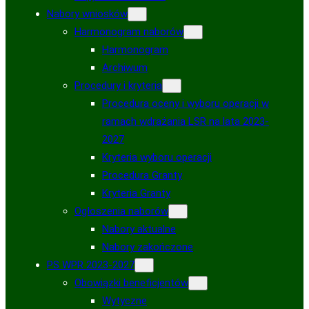
Nabory wniosków
Harmonogram naborów
Harmonogram
Archiwum
Procedury i kryteria
Procedura oceny i wyboru operacji w
ramach wdrażania LSR na lata 2023-
2027
Kryteria wyboru operacji
Procedura Granty
Kryteria Granty
Ogłoszenia naborów
Nabory aktualne
Nabory zakończone
PS WPR 2023-2027
Obowiązki beneficjentów
Wytyczne