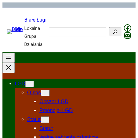
Przejdź
do
Białe Ługi
treści
Fac
Lokalna
Szukaj
Mail
Grupa
Działania
LGD
O nas
Obszar LGD
Potencjał LGD
Statut
Statut
Walne zebrania członków