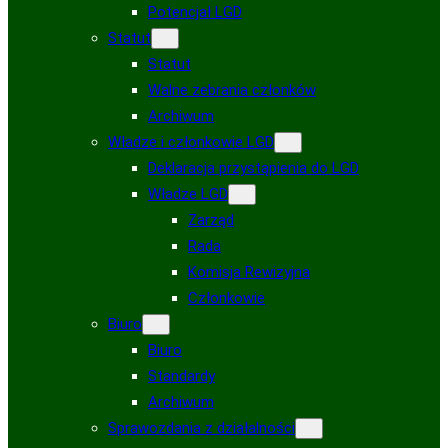
Potencjał LGD
Statut
Statut
Walne zebrania członków
Archiwum
Władze i członkowie LGD
Deklaracja przystąpienia do LGD
Władze LGD
Zarząd
Rada
Komisja Rewizyjna
Członkowie
Biuro
Biuro
Standardy
Archiwum
Sprawozdania z działalności